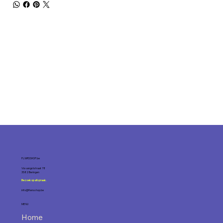
FLWRSSHOP.be
Visvangststraat 78
3582 Beringen
Bezoek op afspraak.
info@flwrsshop.be
MENU
Home