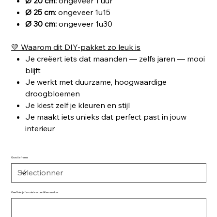
Ø 20 cm:
ongeveer 1 uur
Ø 25 cm
: ongeveer 1u15
Ø 30 cm:
ongeveer 1u30
💛 Waarom dit DIY‑pakket zo leuk is
Je creëert iets dat maanden — zelfs jaren — mooi
blijft
Je werkt met duurzame, hoogwaardige
droogbloemen
Je kiest zelf je kleuren en stijl
Je maakt iets unieks dat perfect past in jouw
interieur
Grootte frame
Geef hier je favoriete accentkleuren door.
Jusqu'à
500
caractères.