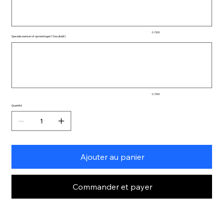
0 / 500
Speciale wensen of opmerkingen? (facultatif)
Jusqu'à
500
caractères.
0 / 500
Quantité
Ajouter au panier
Commander et payer