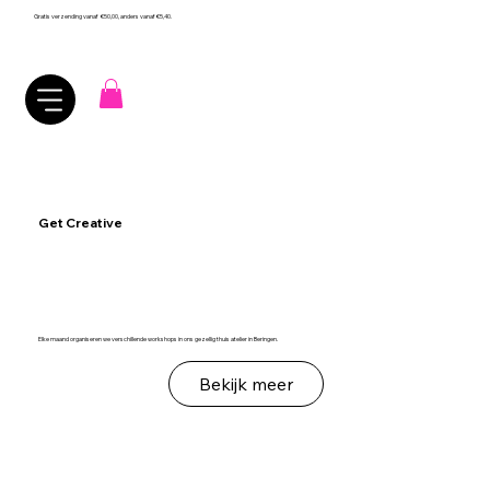
Gratis verzending vanaf €50,00, anders vanaf €5,40.
Get Creative
Elke maand organiseren we verschillende workshops in ons gezellig thuis atelier in Beringen.
Bekijk meer