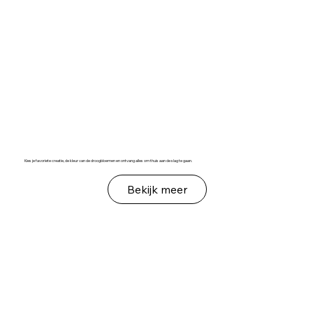
Kies je favoriete creatie, de kleur van de droogbloemen en ontvang alles om thuis aan de slag te gaan.
Bekijk meer