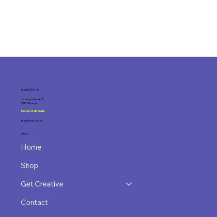
FLWRSSHOP.be
Visvangststraat 78
3582 Beringen
Bezoek op afspraak.
info@flwrsshop.be
MENU
Home
Shop
Get Creative
Contact