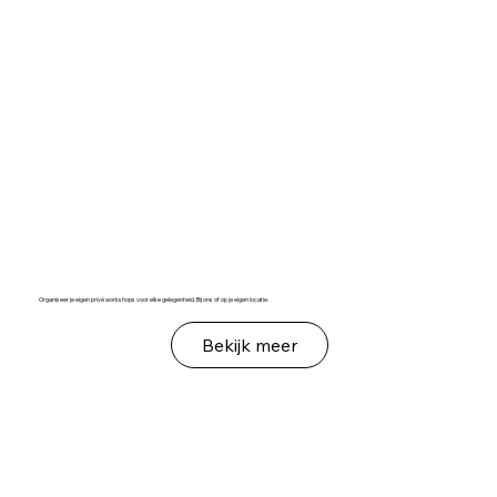
Organiseer je eigen privé workshops voor elke gelegenheid. Bij ons of op je eigen locatie.
Bekijk meer